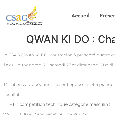
Accueil
Présen
QWAN KI DO : Cha
Le CSAG QWAN KI DO Mourmelon à présenté quatre com
Il a eu lieu vendredi 26, samedi 27 et dimanche 28 avri
14 nations européennes se sont opposées et 4 pratiq
Résultats :
–
En compétition technique catégorie masculin :
MATHEO : 10 – 12 ans, 1er et 2e CAP ROUGE