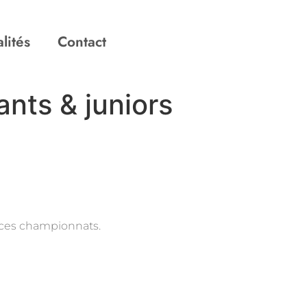
lités
Contact
nts & juniors
 ces championnats.