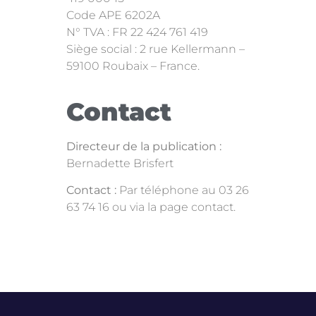
Code APE 6202A
N° TVA : FR 22 424 761 419
Siège social : 2 rue Kellermann –
59100 Roubaix – France.
Contact
Directeur de la publication :
Bernadette Brisfert
Contact :
Par téléphone au 03 26
63 74 16 ou via la page contact.