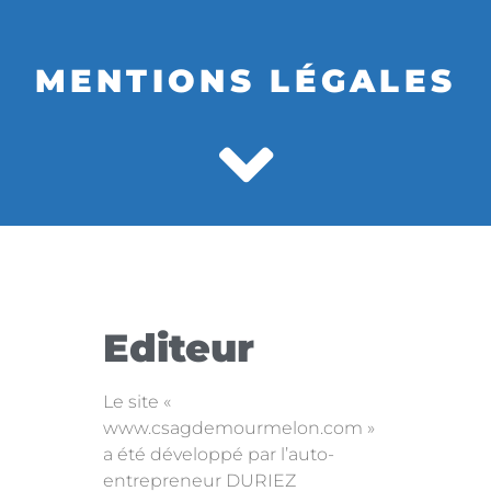
MENTIONS LÉGALES
Editeur
Le site «
www.csagdemourmelon.com »
a été développé par l’auto-
entrepreneur DURIEZ